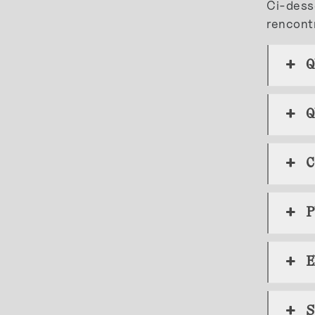
Ci-desso
rencont
Q
C
P
E
S