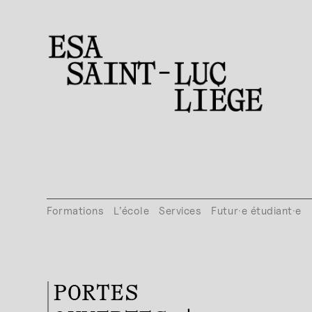
Formations
L’école
Services
Futur·e étudiant·e
PORTES