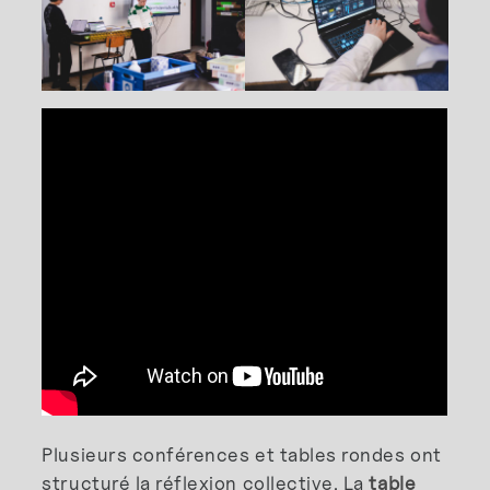
Plusieurs conférences et tables rondes ont
structuré la réflexion collective. La
table