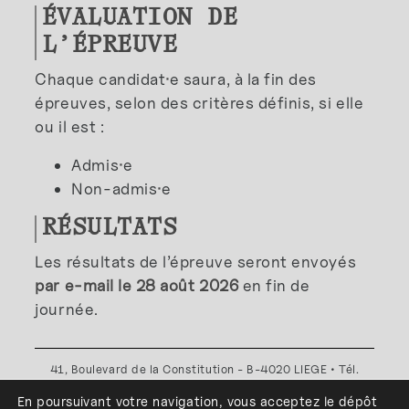
ÉVALUATION DE
L’ÉPREUVE
Chaque candidat
·
e saura, à la fin des
épreuves, selon des critères définis, si elle
ou il est :
Admis
·
e
Non-admis
·
e
RÉSULTATS
Les résultats de l’épreuve seront envoyés
par e-mail le 28 août 2026
en fin de
journée.
41, Boulevard de la Constitution - B-4020 LIEGE • Tél.
+32(0)4 341 80 89 ou +32(0)4 341 80 00
En poursuivant votre navigation, vous acceptez le dépôt
Plan d'accès
•
Politique de confidentialité
•
Politique de