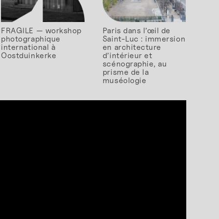
FRAGILE — workshop
Paris dans l’œil de
photographique
Saint-Luc : immersion
international à
en architecture
Oostduinkerke
d’intérieur et
scénographie, au
prisme de la
muséologie