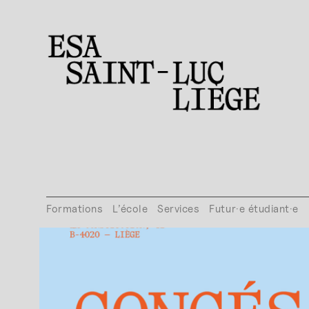
Formations
L’école
Services
Futur·e étudiant·e