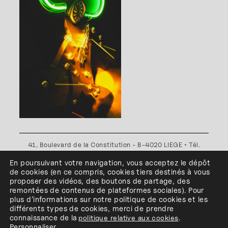
41, Boulevard de la Constitution - B-4020 LIEGE • Tél.
+32(0)4 341 80 89 ou +32(0)4 341 80 00
En poursuivant votre navigation, vous acceptez le dépôt
Plan d'accès
•
Politique de confidentialité
•
Politique de
de cookies
(en ce compris, cookies
tiers
destinés à
vous
cookies
•
Conditions générales
proposer des vidéos, des boutons de partage, des
l'ESA Saint-Luc Liège est membre du
remontées de contenus de plateformes sociales
)
.
Pour
plus d’informations sur notre politique de cookies et les
différents types de cookies, merci de prendre
connaissance de
la
politique relative aux cookies
.
Personnaliser
.