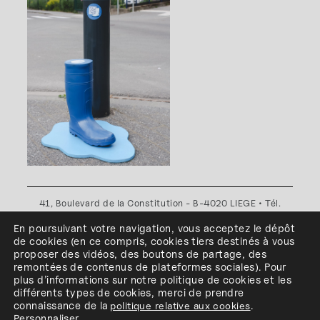
41, Boulevard de la Constitution - B-4020 LIEGE • Tél.
+32(0)4 341 80 89 ou +32(0)4 341 80 00
En poursuivant votre navigation, vous acceptez le dépôt
Plan d'accès
•
Politique de confidentialité
•
Politique de
de cookies
(en ce compris, cookies
tiers
destinés à
vous
cookies
•
Conditions générales
proposer des vidéos, des boutons de partage, des
l'ESA Saint-Luc Liège est membre du
remontées de contenus de plateformes sociales
)
.
Pour
plus d’informations sur notre politique de cookies et les
différents types de cookies, merci de prendre
connaissance de
la
politique relative aux cookies
.
Personnaliser
.