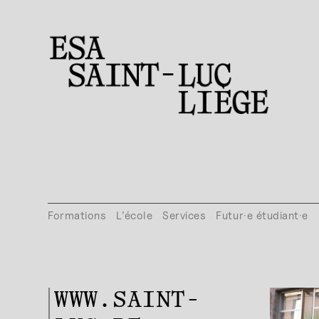
Formations
L’école
Services
Futur·e étudiant·e
WWW.SAINT-