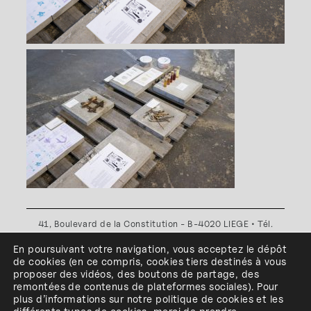
41, Boulevard de la Constitution - B-4020 LIEGE • Tél.
+32(0)4 341 80 89 ou +32(0)4 341 80 00
En poursuivant votre navigation, vous acceptez le dépôt
Plan d'accès
•
Politique de confidentialité
•
Politique de
de cookies
(en ce compris, cookies
tiers
destinés à
vous
cookies
•
Conditions générales
proposer des vidéos, des boutons de partage, des
l'ESA Saint-Luc Liège est membre du
remontées de contenus de plateformes sociales
)
.
Pour
plus d’informations sur notre politique de cookies et les