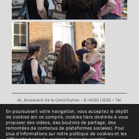
41, Boulevard de la Constitution - B-4020 LIEGE • Tél.
+32(0)4 341 80 89 ou +32(0)4 341 80 00
En poursuivant votre navigation, vous acceptez le dépôt
Plan d'accès
•
Politique de confidentialité
•
Politique de
de cookies
(en ce compris, cookies
tiers
destinés à
vous
cookies
•
Conditions générales
proposer des vidéos, des boutons de partage, des
l'ESA Saint-Luc Liège est membre du
remontées de contenus de plateformes sociales
)
.
Pour
plus d’informations sur notre politique de cookies et les