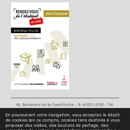
41, Boulevard de la Constitution - B-4020 LIEGE • Tél.
+32(0)4 341 80 89 ou +32(0)4 341 80 00
En poursuivant votre navigation, vous acceptez le dépôt
Plan d'accès
•
Politique de confidentialité
•
Politique de
de cookies
(en ce compris, cookies
tiers
destinés à
vous
cookies
•
Conditions générales
proposer des vidéos, des boutons de partage, des
l'ESA Saint-Luc Liège est membre du