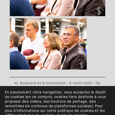
41, Boulevard de la Constitution - B-4020 LIEGE • Tél.
+32(0)4 341 80 89 ou +32(0)4 341 80 00
En poursuivant votre navigation, vous acceptez le dépôt
Plan d'accès
•
Politique de confidentialité
•
Politique de
de cookies
(en ce compris, cookies
tiers
destinés à
vous
cookies
•
Conditions générales
proposer des vidéos, des boutons de partage, des
l'ESA Saint-Luc Liège est membre du
remontées de contenus de plateformes sociales
)
.
Pour
plus d’informations sur notre politique de cookies et les