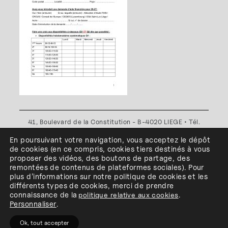
41, Boulevard de la Constitution - B-4020 LIEGE • Tél.
+32(0)4 341 80 89 ou +32(0)4 341 80 00
En poursuivant votre navigation, vous acceptez le dépôt
Plan d'accès
•
Politique de confidentialité
•
Politique de
de cookies
(en ce compris, cookies
tiers
destinés à
vous
cookies
•
Conditions générales
proposer des vidéos, des boutons de partage, des
l'ESA Saint-Luc Liège est membre du
remontées de contenus de plateformes sociales
)
.
Pour
plus d’informations sur notre politique de cookies et les
différents types de cookies, merci de prendre
connaissance de
la
politique relative aux cookies
.
Personnaliser
.
Ok, tout accepter