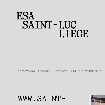
Formations
L’école
Services
Futur·e étudiant·e
WWW.SAINT-