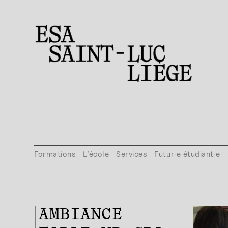
Formations
L’école
Services
Futur·e étudiant·e
AMBIANCE