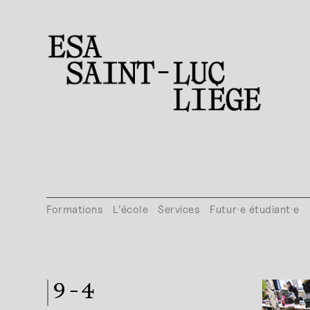
Formations
L’école
Services
Futur·e étudiant·e
9-4