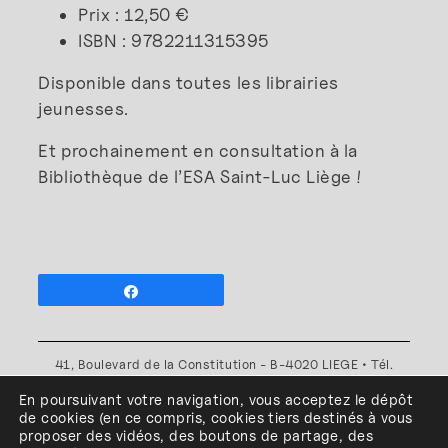
Prix : 12,50 €
ISBN : 9782211315395
Disponible dans toutes les librairies
jeunesses.
Et prochainement en consultation à la
Bibliothèque de l’ESA Saint-Luc Liège !
Partagez
41, Boulevard de la Constitution - B-4020 LIEGE • Tél.
+32(0)4 341 80 89 ou +32(0)4 341 80 00
En poursuivant votre navigation, vous acceptez le dépôt
Plan d'accès
•
Politique de confidentialité
•
Politique de
de cookies
(en ce compris, cookies
tiers
destinés à
vous
cookies
•
Conditions générales
proposer des vidéos, des boutons de partage, des
l'ESA Saint-Luc Liège est membre du