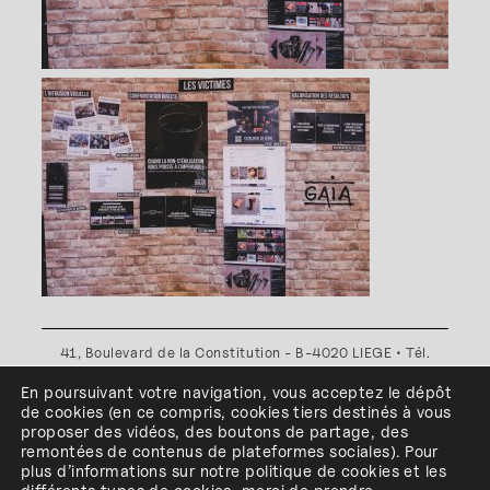
41, Boulevard de la Constitution - B-4020 LIEGE • Tél.
+32(0)4 341 80 89 ou +32(0)4 341 80 00
En poursuivant votre navigation, vous acceptez le dépôt
Plan d'accès
•
Politique de confidentialité
•
Politique de
de cookies
(en ce compris, cookies
tiers
destinés à
vous
cookies
•
Conditions générales
proposer des vidéos, des boutons de partage, des
l'ESA Saint-Luc Liège est membre du
remontées de contenus de plateformes sociales
)
.
Pour
plus d’informations sur notre politique de cookies et les