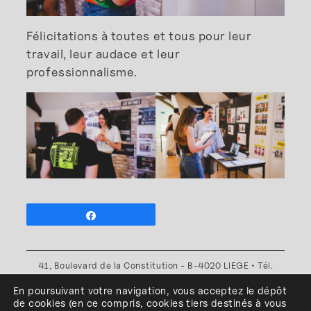
Félicitations à toutes et tous pour leur
travail, leur audace et leur
professionnalisme.
Partagez
41, Boulevard de la Constitution - B-4020 LIEGE • Tél.
+32(0)4 341 80 89 ou +32(0)4 341 80 00
En poursuivant votre navigation, vous acceptez le dépôt
Plan d'accès
•
Politique de confidentialité
•
Politique de
de cookies
(en ce compris, cookies
tiers
destinés à
vous
cookies
•
Conditions générales