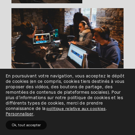
En poursuivant votre navigation, vous acceptez le dépôt
LES RÉALISATIONS DES
de cookies
(en ce compris, cookies
tiers
destinés à
vous
proposer des vidéos, des boutons de partage, des
ÉTUDIANTS
remontées de contenus de plateformes sociales
)
.
Pour
plus d’informations sur notre politique de cookies et les
Ces productions sont le résultat d’un
différents types de cookies, merci de prendre
processus d’exploration où chacun a dû
connaissance de
la
politique relative aux cookies
.
Personnaliser
.
trouver sa manière d’utiliser l’IA, sans
perdre sa singularité :
Ok, tout accepter