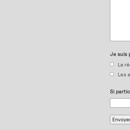
Je suis 
La ré
Les e
Si parti