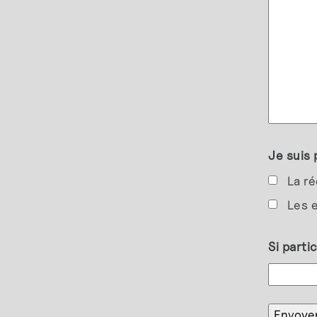
Je suis 
La ré
Les e
Si parti