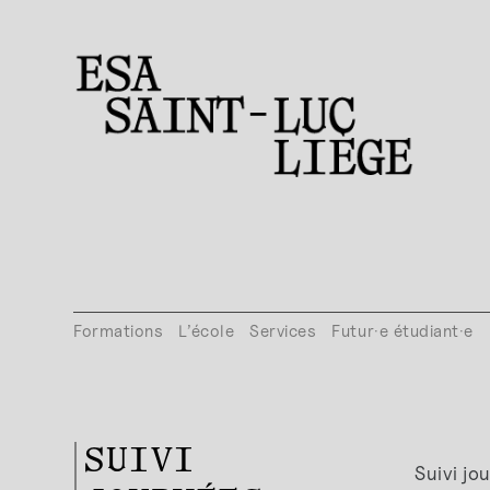
Formations
L’école
Services
Futur·e étudiant·e
SUIVI
Suivi j