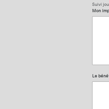
Suivi j
Mon impr
Le bénéfi