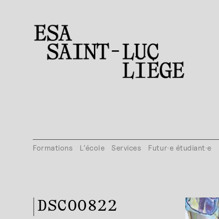
Formations
L’école
Services
Futur·e étudiant·e
DSC00822