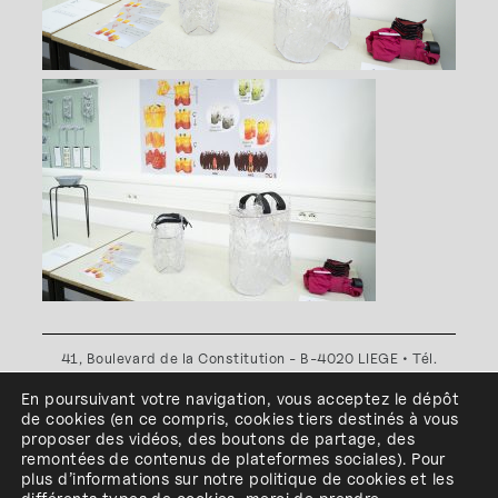
41, Boulevard de la Constitution - B-4020 LIEGE • Tél.
+32(0)4 341 80 89 ou +32(0)4 341 80 00
En poursuivant votre navigation, vous acceptez le dépôt
Plan d'accès
•
Politique de confidentialité
•
Politique de
de cookies
(en ce compris, cookies
tiers
destinés à
vous
cookies
•
Conditions générales
proposer des vidéos, des boutons de partage, des
l'ESA Saint-Luc Liège est membre du
remontées de contenus de plateformes sociales
)
.
Pour
plus d’informations sur notre politique de cookies et les