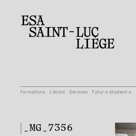
Formations
L’école
Services
Futur·e étudiant·e
_MG_7356