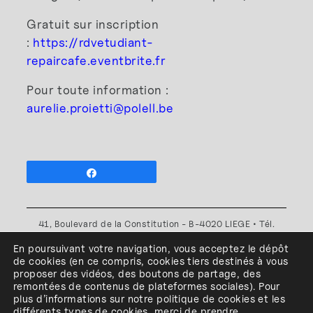
Gratuit sur inscription
:
https://rdvetudiant-
repaircafe.eventbrite.fr
Pour toute information :
aurelie.proietti@polell.be
Partagez
41, Boulevard de la Constitution - B-4020 LIEGE • Tél.
+32(0)4 341 80 89 ou +32(0)4 341 80 00
En poursuivant votre navigation, vous acceptez le dépôt
Plan d'accès
•
Politique de confidentialité
•
Politique de
de cookies
(en ce compris, cookies
tiers
destinés à
vous
cookies
•
Conditions générales
proposer des vidéos, des boutons de partage, des
l'ESA Saint-Luc Liège est membre du
remontées de contenus de plateformes sociales
)
.
Pour
plus d’informations sur notre politique de cookies et les
différents types de cookies, merci de prendre