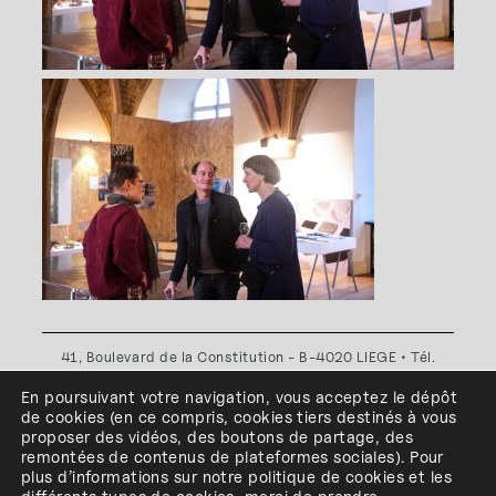
41, Boulevard de la Constitution - B-4020 LIEGE • Tél.
+32(0)4 341 80 89 ou +32(0)4 341 80 00
En poursuivant votre navigation, vous acceptez le dépôt
Plan d'accès
•
Politique de confidentialité
•
Politique de
de cookies
(en ce compris, cookies
tiers
destinés à
vous
cookies
•
Conditions générales
proposer des vidéos, des boutons de partage, des
l'ESA Saint-Luc Liège est membre du
remontées de contenus de plateformes sociales
)
.
Pour
plus d’informations sur notre politique de cookies et les