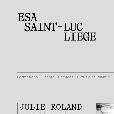
Formations
L’école
Services
Futur·e étudiant·e
JULIE ROLAND