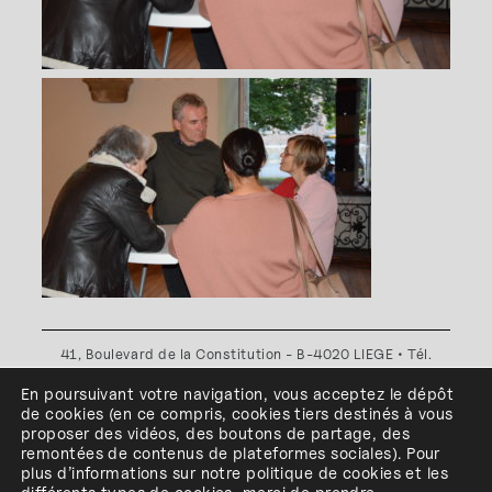
41, Boulevard de la Constitution - B-4020 LIEGE • Tél.
+32(0)4 341 80 89 ou +32(0)4 341 80 00
En poursuivant votre navigation, vous acceptez le dépôt
Plan d'accès
•
Politique de confidentialité
•
Politique de
de cookies
(en ce compris, cookies
tiers
destinés à
vous
cookies
•
Conditions générales
proposer des vidéos, des boutons de partage, des
l'ESA Saint-Luc Liège est membre du
remontées de contenus de plateformes sociales
)
.
Pour
plus d’informations sur notre politique de cookies et les