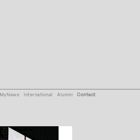
MyNews
International
Alumni
Contact
B_20227