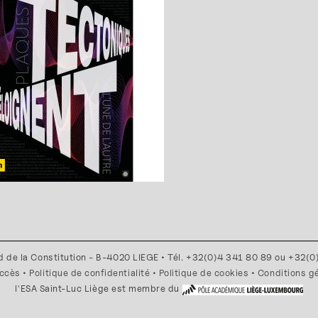
d de la Constitution - B-4020 LIEGE • Tél. +32(0)4 341 80 89 ou +32(
accès
•
Politique de confidentialité
•
Politique de cookies
•
Conditions g
l'ESA Saint-Luc Liège est membre du