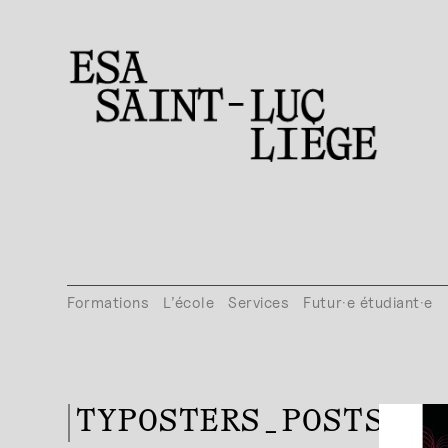
Formations
L’école
Services
Futur·e étudiant·e
TYPOSTERS_POSTS_PU