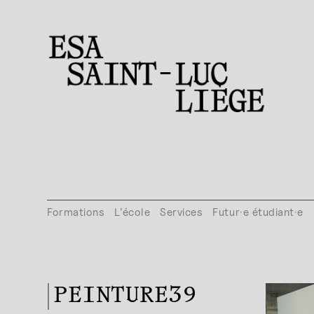
Formations
L’école
Services
Futur·e étudiant·e
PEINTURE39