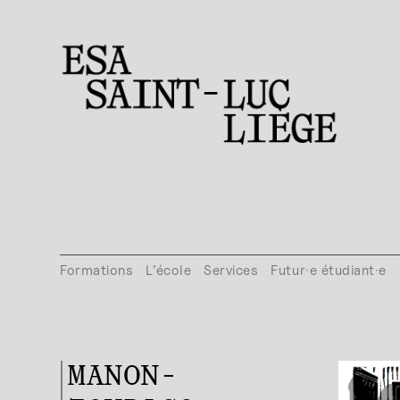
Formations
L’école
Services
Futur·e étudiant·e
MANON-