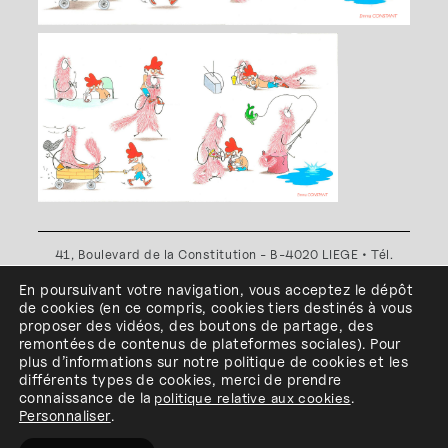
41, Boulevard de la Constitution - B-4020 LIEGE • Tél.
+32(0)4 341 80 89 ou +32(0)4 341 80 00
En poursuivant votre navigation, vous acceptez le dépôt
Plan d'accès
•
Politique de confidentialité
•
Politique de
de cookies
(en ce compris, cookies
tiers
destinés à
vous
cookies
•
Conditions générales
proposer des vidéos, des boutons de partage, des
l'ESA Saint-Luc Liège est membre du
remontées de contenus de plateformes sociales
)
.
Pour
plus d’informations sur notre politique de cookies et les
différents types de cookies, merci de prendre
connaissance de
la
politique relative aux cookies
.
Personnaliser
.