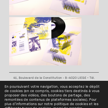
41, Boulevard de la Constitution - B-4020 LIEGE • Tél.
+32(0)4 341 80 89 ou +32(0)4 341 80 00
En poursuivant votre navigation, vous acceptez le dépôt
Plan d'accès
•
Politique de confidentialité
•
Politique de
de cookies
(en ce compris, cookies
tiers
destinés à
vous
cookies
•
Conditions générales
proposer des vidéos, des boutons de partage, des
l'ESA Saint-Luc Liège est membre du
remontées de contenus de plateformes sociales
)
.
Pour
plus d’informations sur notre politique de cookies et les