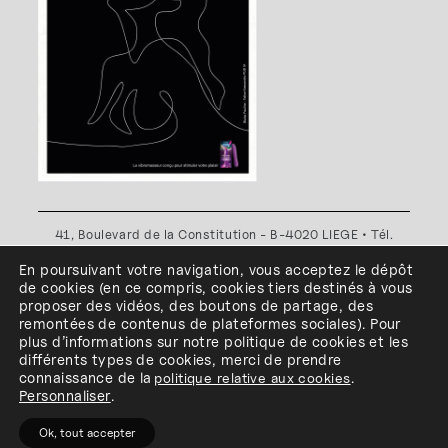
41, Boulevard de la Constitution - B-4020 LIEGE • Tél.
+32(0)4 341 80 89 ou +32(0)4 341 80 00
En poursuivant votre navigation, vous acceptez le dépôt
Plan d'accès
•
Politique de confidentialité
•
Politique de
de cookies
(en ce compris, cookies
tiers
destinés à
vous
cookies
•
Conditions générales
proposer des vidéos, des boutons de partage, des
l'ESA Saint-Luc Liège est membre du
remontées de contenus de plateformes sociales
)
.
Pour
plus d’informations sur notre politique de cookies et les
différents types de cookies, merci de prendre
connaissance de
la
politique relative aux cookies
.
Personnaliser
.
Ok, tout accepter