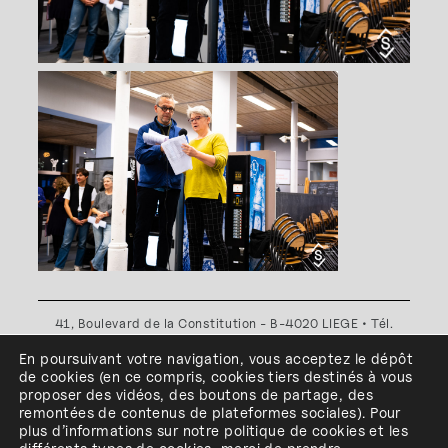
41, Boulevard de la Constitution - B-4020 LIEGE • Tél.
+32(0)4 341 80 89 ou +32(0)4 341 80 00
En poursuivant votre navigation, vous acceptez le dépôt
Plan d'accès
•
Politique de confidentialité
•
Politique de
de cookies
(en ce compris, cookies
tiers
destinés à
vous
cookies
•
Conditions générales
proposer des vidéos, des boutons de partage, des
l'ESA Saint-Luc Liège est membre du
remontées de contenus de plateformes sociales
)
.
Pour
plus d’informations sur notre politique de cookies et les