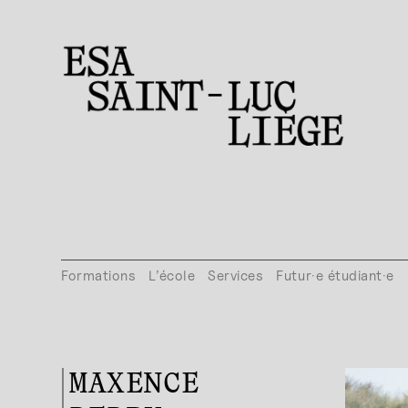
Formations
L’école
Services
Futur·e étudiant·e
MAXENCE