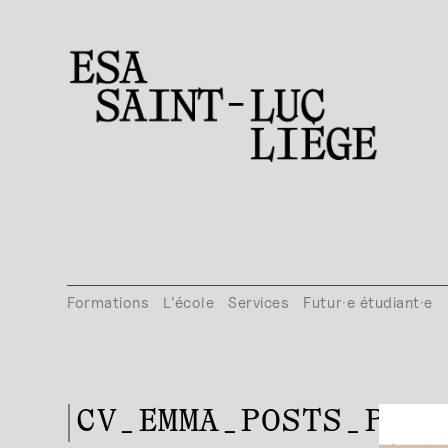
Formations
L’école
Services
Futur·e étudiant·e
CV_EMMA_POSTS_PUB_