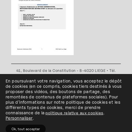
41, Boulevard de la Constitution - B-4020 LIEGE • Tél.
+32(0)4 341 80 89 ou +32(0)4 341 80 00
En poursuivant votre navigation, vous acceptez le dépôt
Plan d'accès
•
Politique de confidentialité
•
Politique de
de cookies
(en ce compris, cookies
tiers
destinés à
vous
cookies
•
Conditions générales
proposer des vidéos, des boutons de partage, des
l'ESA Saint-Luc Liège est membre du
remontées de contenus de plateformes sociales
)
.
Pour
plus d’informations sur notre politique de cookies et les
différents types de cookies, merci de prendre
connaissance de
la
politique relative aux cookies
.
Personnaliser
.
Ok, tout accepter