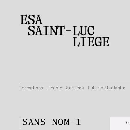
Formations
L’école
Services
Futur·e étudiant·e
SANS NOM-1