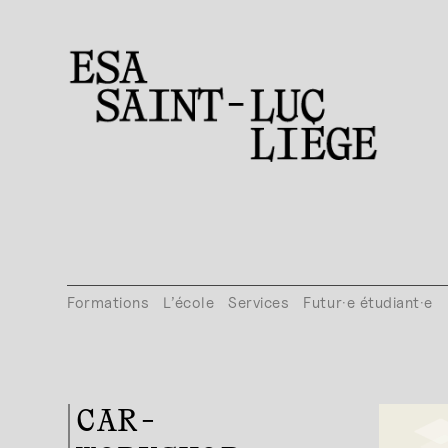
Formations
L’école
Services
Futur·e étudiant·e
CAR-