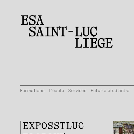
Formations
L’école
Services
Futur·e étudiant·e
EXPOSSTLUC