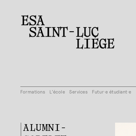
Formations
L’école
Services
Futur·e étudiant·e
ALUMNI-