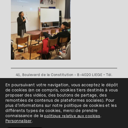
41, Boulevard de la Constitution - B-4020 LIEGE • Tél.
+32(0)4 341 80 89 ou +32(0)4 341 80 00
En poursuivant votre navigation, vous acceptez le dépôt
Plan d'accès
•
Politique de confidentialité
•
Politique de
de cookies
(en ce compris, cookies
tiers
destinés à
vous
cookies
•
Conditions générales
proposer des vidéos, des boutons de partage, des
l'ESA Saint-Luc Liège est membre du
remontées de contenus de plateformes sociales
)
.
Pour
plus d’informations sur notre politique de cookies et les
différents types de cookies, merci de prendre
connaissance de
la
politique relative aux cookies
.
Personnaliser
.