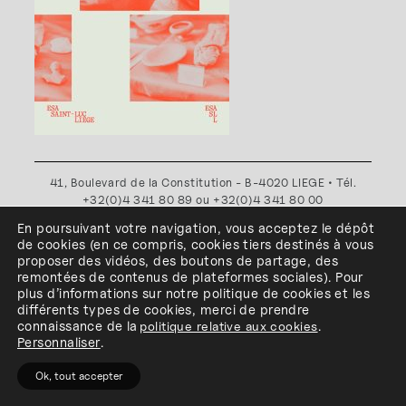
41, Boulevard de la Constitution - B-4020 LIEGE • Tél.
+32(0)4 341 80 89 ou +32(0)4 341 80 00
Plan d'accès
•
Politique de confidentialité
•
Politique de
En poursuivant votre navigation, vous acceptez le dépôt
cookies
•
Conditions générales
de cookies
(en ce compris, cookies
tiers
destinés à
vous
l'ESA Saint-Luc Liège est membre du
proposer des vidéos, des boutons de partage, des
remontées de contenus de plateformes sociales
)
.
Pour
plus d’informations sur notre politique de cookies et les
différents types de cookies, merci de prendre
connaissance de
la
politique relative aux cookies
.
Personnaliser
.
Ok, tout accepter