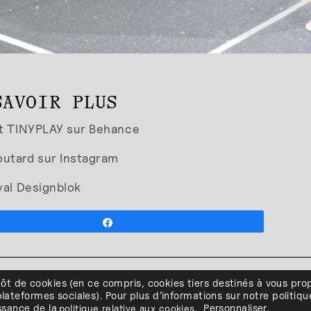
SAVOIR PLUS
et TINYPLAY sur Behance
utard sur Instagram
val Designblok
Partagez
d de la Constitution - B-4020 LIEGE • Tél. +32(0)4 341 80 89 ou +32(
pôt de cookies
(en ce compris, cookies
tiers
destinés à
vous pro
accès
•
Politique de confidentialité
•
Politique de cookies
•
Conditions g
lateformes sociales
)
.
Pour plus d’informations sur notre politiqu
l'ESA Saint-Luc Liège est membre du
issance de
la
politique relative aux cookies
.
Personnaliser
.