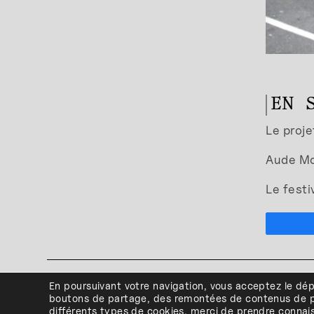
EN 
Le proj
Aude Mo
Le festi
41, Boulevar
En poursuivant votre navigation, vous acceptez le dé
Plan d'
boutons de partage, des remontées de contenus de p
différents types de cookies, merci de prendre conna