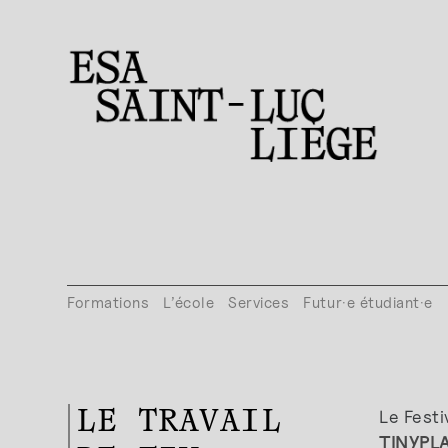
Formations
L’école
Services
Futur·e étudiant·e
Le Festi
LE TRAVAIL
TINYPL