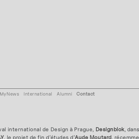
MyNews
International
Alumni
Contact
val international de Design à Prague,
Designblok
, dan
AY
, le projet de fin d’études d’
Aude Moutard
, récemme