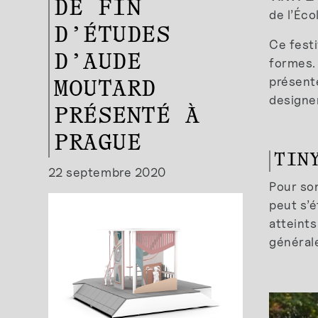
DE FIN
de l’Éco
D’ÉTUDES
Ce fest
D’AUDE
formes. 
présente
MOUTARD
designer
PRÉSENTÉ À
PRAGUE
TIN
22 septembre 2020
Pour son
peut s’é
atteints
générale