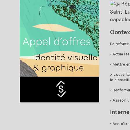
Répo
Saint-L
capables
Context
La refonte 
• Actualise
• Mettre e
> L’ouvertu
la bienveill
• Renforcer
• Asseoir u
Interne
• Accroîtr