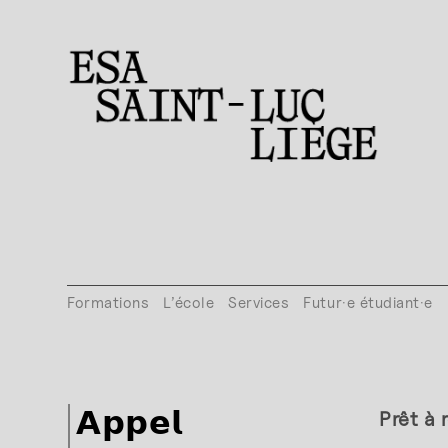
Formations
L’école
Services
Futur·e étudiant·e
Prêt à 
𝗔𝗽𝗽𝗲𝗹