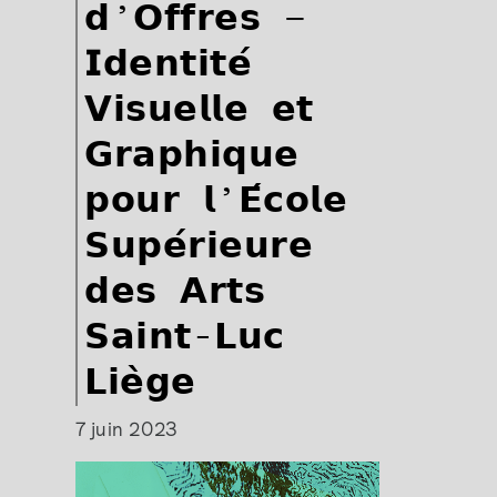
𝗱’𝗢𝗳𝗳𝗿𝗲𝘀 –
𝗜𝗱𝗲𝗻𝘁𝗶𝘁𝗲́
𝗩𝗶𝘀𝘂𝗲𝗹𝗹𝗲 𝗲𝘁
𝗚𝗿𝗮𝗽𝗵𝗶𝗾𝘂𝗲
𝗽𝗼𝘂𝗿 𝗹’𝗘́𝗰𝗼𝗹𝗲
𝗦𝘂𝗽𝗲́𝗿𝗶𝗲𝘂𝗿𝗲
𝗱𝗲𝘀 𝗔𝗿𝘁𝘀
𝗦𝗮𝗶𝗻𝘁-𝗟𝘂𝗰
𝗟𝗶𝗲̀𝗴𝗲
7 juin 2023