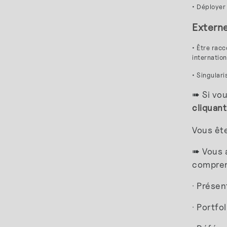
• Déployer
Extern
• Être rac
internation
• Singular
➠ Si vou
cliquant
Vous ête
➠ Vous a
compren
· Présen
· Portfol