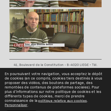
41, Boulevard de la Constitution - B-4020 LIEGE • Tél.
+32(0)4 341 80 89 ou +32(0)4 341 80 00
En poursuivant votre navigation, vous acceptez le dépôt
Plan d'accès
•
Politique de confidentialité
•
Politique de
de cookies
(en ce compris, cookies
tiers
destinés à
vous
cookies
•
Conditions générales
proposer des vidéos, des boutons de partage, des
l'ESA Saint-Luc Liège est membre du
remontées de contenus de plateformes sociales
)
.
Pour
plus d’informations sur notre politique de cookies et les
différents types de cookies, merci de prendre
connaissance de
la
politique relative aux cookies
.
Personnaliser
.