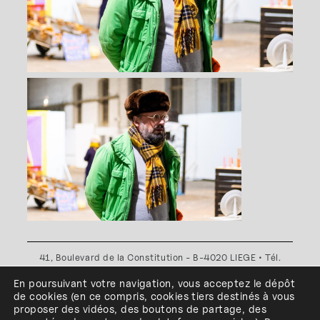
41, Boulevard de la Constitution - B-4020 LIEGE • Tél.
+32(0)4 341 80 89 ou +32(0)4 341 80 00
En poursuivant votre navigation, vous acceptez le dépôt
Plan d'accès
•
Politique de confidentialité
•
Politique de
de cookies
(en ce compris, cookies
tiers
destinés à
vous
cookies
•
Conditions générales
proposer des vidéos, des boutons de partage, des
l'ESA Saint-Luc Liège est membre du