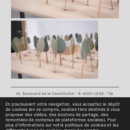
41, Boulevard de la Constitution - B-4020 LIEGE • Tél.
+32(0)4 341 80 89 ou +32(0)4 341 80 00
En poursuivant votre navigation, vous acceptez le dépôt
Plan d'accès
•
Politique de confidentialité
•
Politique de
de cookies
(en ce compris, cookies
tiers
destinés à
vous
cookies
•
Conditions générales
proposer des vidéos, des boutons de partage, des
l'ESA Saint-Luc Liège est membre du
remontées de contenus de plateformes sociales
)
.
Pour
plus d’informations sur notre politique de cookies et les