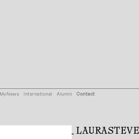
MyNews
International
Alumni
Contact
N_04_ILLU02_LAURASTEV