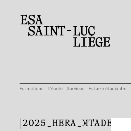
Formations
L’école
Services
Futur·e étudiant·e
2025_HERA_MTADESIG