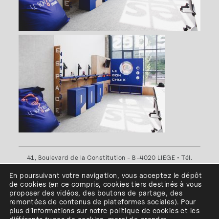
41, Boulevard de la Constitution - B-4020 LIEGE • Tél.
+32(0)4 341 80 89 ou +32(0)4 341 80 00
En poursuivant votre navigation, vous acceptez le dépôt
Plan d'accès
•
Politique de confidentialité
•
Politique de
de cookies
(en ce compris, cookies
tiers
destinés à
vous
cookies
•
Conditions générales
proposer des vidéos, des boutons de partage, des
l'ESA Saint-Luc Liège est membre du
remontées de contenus de plateformes sociales
)
.
Pour
plus d’informations sur notre politique de cookies et les